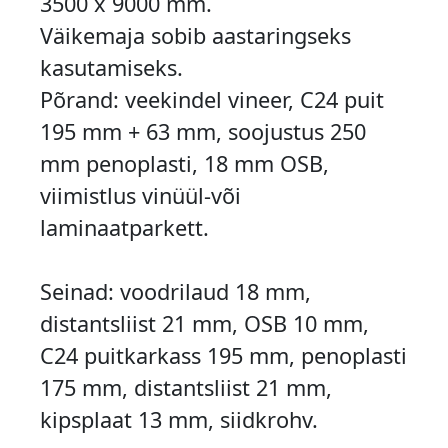
3500 x 9000 mm.
Väikemaja sobib aastaringseks
kasutamiseks.
Põrand: veekindel vineer, C24 puit
195 mm + 63 mm, soojustus 250
mm penoplasti, 18 mm OSB,
viimistlus vinüül-või
laminaatparkett.
Seinad: voodrilaud 18 mm,
distantsliist 21 mm, OSB 10 mm,
C24 puitkarkass 195 mm, penoplasti
175 mm, distantsliist 21 mm,
kipsplaat 13 mm, siidkrohv.